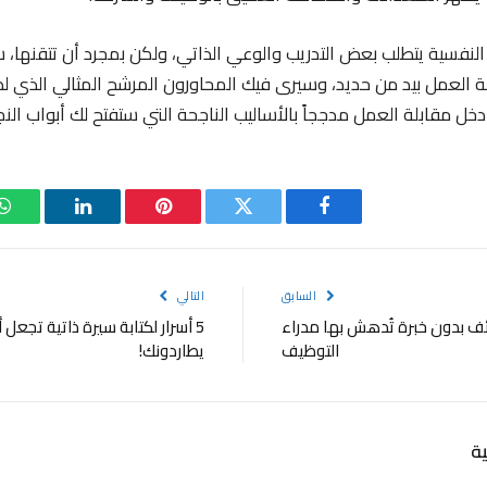
لنفسية يتطلب بعض التدريب والوعي الذاتي، ولكن بمجرد أن تتقنها، س
ة العمل بيد من حديد، وسيرى فيك المحاورون المرشح المثالي الذي لطال
ادخل مقابلة العمل مدججاً بالأساليب الناجحة التي ستفتح لك أبواب الن
فيسبوك
تويتر
بينتيريست
لينكدإن
و
السابق
التالي
ئف بدون خبرة تُدهش بها مدراء
5 أسرار لكتابة سيرة ذاتية تجعل
التوظيف
يطاردونك!
ة