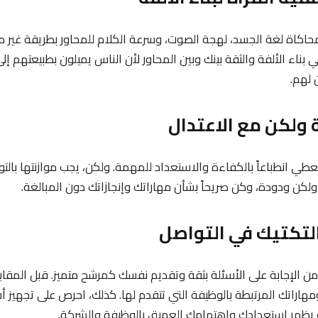
محاكاة لغة الجسد، لهجة الصوت، وسرعة الكلام للمحاور بطريقة غير 
 بناء الألفة والثقة بينك وبين المحاور لأن الناس يميلون بطبيعتهم إلى
لهم.
عطي انطباعاً بالكفاءة والاستعداد للمهمة. ولكن، يجب موازنتها بالتوا
لكن ودودة، وكن صريحاً بشأن مهاراتك وإنجازاتك دون المبالغة.
من الإجابة على الأسئلة بثقة وتقديم نفسك كمرشح متميز. قبل المقابل
هاراتك المرتبطة بالوظيفة التي تتقدم لها. كذلك، احرص على تجهيز أس
 يظهر استعدادك واهتمامك العميق بالوظيفة والشركة.