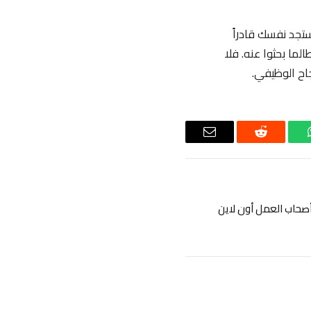
تجد نفسك قادراً
ما بحثوا عنه. فلا
جاح الوظيفي.
اتساب
رديت
البريد
الإلكتروني
 أصحاب العمل أون لاين