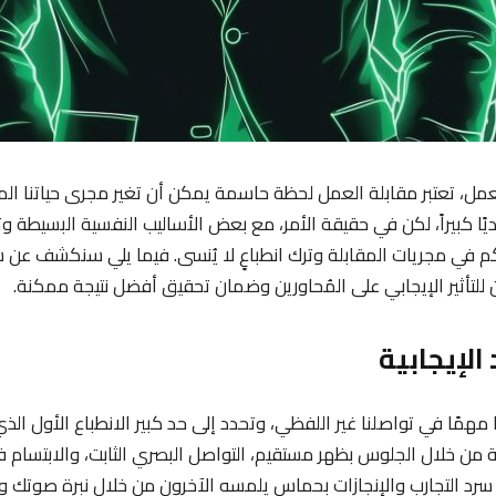
مل، تعتبر مقابلة العمل لحظة حاسمة يمكن أن تغير مجرى حياتنا المه
ًا كبيراً، لكن في حقيقة الأمر، مع بعض الأساليب النفسية البسيطة وت
حكم في مجريات المقابلة وترك انطباعٍ لا يُنسى. فيما يلي سنكشف عن
لتأثير الإيجابي على المُحاورين وضمان تحقيق أفضل نتيجة ممكنة.
 مهمًا في تواصلنا غير اللفظي، وتحدد إلى حد كبير الانطباع الأول الذ
 من خلال الجلوس بظهر مستقيم، التواصل البصري الثابت، والابتسام ف
سرد التجارب والإنجازات بحماس يلمسه الآخرون من خلال نبرة صوتك 