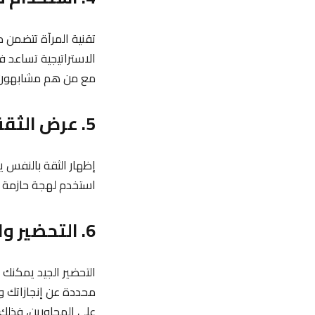
تقنية المرآة تتضمن 
الاستراتيجية تساعد في
مع من هم مشابهون 
5. عرض الثقة ولكن مع الاعتدال
إظهار الثقة بالنفس ي
استخدم لهجة حازمة و
6. التحضير والتكتيك في التواصل
التحضير الجيد يمكنك 
محددة عن إنجازاتك وم
على المحاورين، فذلك