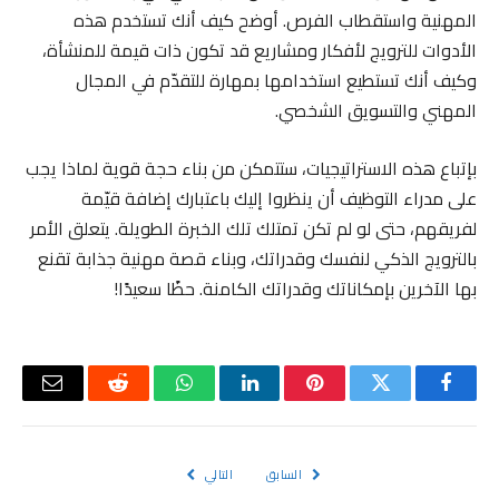
المهنية واستقطاب الفرص. أوضح كيف أنك تستخدم هذه
الأدوات للترويج لأفكار ومشاريع قد تكون ذات قيمة للمنشأة،
وكيف أنك تستطيع استخدامها بمهارة للتقدّم في المجال
المهني والتسويق الشخصي.
بإتباع هذه الاستراتيجيات، ستتمكن من بناء حجة قوية لماذا يجب
على مدراء التوظيف أن ينظروا إليك باعتبارك إضافة قيّمة
لفريقهم، حتى لو لم تكن تمتلك تلك الخبرة الطويلة. يتعلق الأمر
بالترويج الذكي لنفسك وقدراتك، وبناء قصة مهنية جذابة تقنع
بها الآخرين بإمكاناتك وقدراتك الكامنة. حظًا سعيدًا!
فيسبوك
تويتر
بينتيريست
لينكدإن
واتساب
رديت
البريد
الإلكتر
السابق
التالي