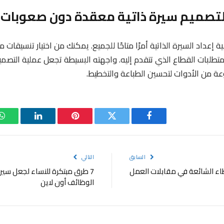
ل عملية إعداد السيرة الذاتية أمرًا متاحًا للجميع. يمكنك من اختيار تنسيقا
طلبات القطاع الذي تتقدم إليه. واجهته البسيطة تجعل عملية التصمي
ة من الأدوات لتحسين الطباعة والتخطيط.
فيسبوك
تويتر
بينتيريست
لينكدإن
و
السابق
التالي
7 طرق مبتكرة للنساء لجعل سيرتك
الوظائف أون لاين