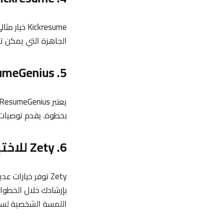
ickresume
الجاهزة التي يمكن تع
5. ResumeGenius لإنشاء سيرة ذاتية بخطوات بسيطة
بخطوة. يقدم توصيات ل
6. Zety للاختيار من بين عدة نماذج وخطوات التحرير
Zety توفر خيارات
بإرشادك خلال الخطوات
اللمسة الشخصية لسيرت