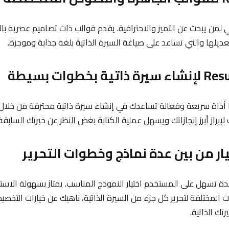
K خيار مثالي لمن يبحث عن التميز والاحترافية. يقدم قوالب ذات تصاميم عصري
ديلها والتي تساعد على صياغة السيرة الذاتية بلغة جذابة وموجزة.
يعتبر ResumeGenius أداة سريعة وفعالة تساعدك في إنشاء سيرة ذاتية محترفة من 
إبراز أبرز إنجازاتك ويسهل عملية الكتابة بغض النظر عن خبرتك السابق
 عديدة تسهل على المستخدم اختيار النموذج المناسب. يمتاز بسهولة الاس
 المختلفة لتحرير كل جزء من السيرة الذاتية، ناهيك عن خيارات التخص
ك الذاتية.