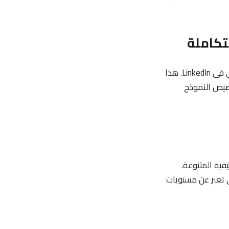
LinkedIn Resume Builder هي أداة مميزة تتيح إنشاء سيرة ذاتية بناءً على الملف الشخصي في LinkedIn. هذا
خصيص النموذج
ظيفية المتنوعة.
ي تعبر عن مستويات