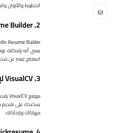
الخطوط والألوان والص
2. LinkedIn Resume Builder للحصول على سيرة ذاتية متكاملة
يعني أنه بإمكانك توف
المقترح ليعبر عن شخ
3. VisualCV لإنشاء سير ذاتية بتصاميم مبتكرة
موقع V
يساعدك على تقديم معل
مهاراتك وإنجازاتك.
4. Kickresume للقوالب الجاهزة والنصوص المتخصصة