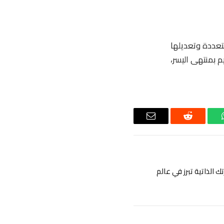
ت متعددة وتعديلها
م بمنتهى اليسر،
اتساب
رديت
البريد
الإلكتروني
 الذاتية تبرز في عالم