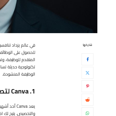
في عالم يزداد تنافسي
شاركها
للحصول على الوظائف ا
تكنولوجية حديثة تس
الوظيفة المنشودة.
1. Canva لتصميم سيرة ذاتية احترافية
يعد Canva أ
والتخصيص. يتيح لك اخ