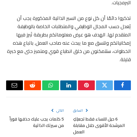
البرمجيات.
تذكروا دائمًا أن كل نوع من السير الذاتية المذكورة يجب أن
يُعدل حسب المجال الوظيفي والمتطلبات الخاصة بالوظيفة
المتقدم لها. الهدف هو عرض معلوماتكم بطريقة تَبرز فيها
إمكانياتكم وتتسق مع ما يبحث عنه صاحب العمل. باتباع هذه
الخطوات، ستتمكنون من خلق انطباع قوي ومتميز حتى مع خبرة
قليلة.
فيسبوك
تويتر
بينتيريست
لينكدإن
واتساب
رديت
البريد
الإلكتر
السابق
التالي
6 حيل للنساء فقط تجعلِكِ
5 كلمات يجب عليك حذفها فوراً
المرشحة الأقوى خلال مقابلة
من سيرتك الذاتية
العمل