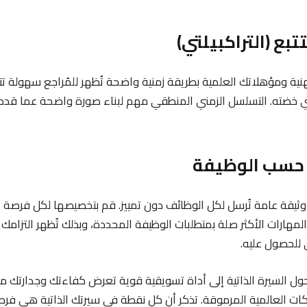
مهنية ومؤهلاتك العلمية بطريقة زمنية واضحة تُظهر للمُراجع سهولة 
ذي خضته. التسلسل الزمني المنطقي مهم لبناء صورة واضحة عما قدم
ة وثيقة عامة تُرسل لكل الوظائف دون تمييز. قم بتخصيصها لكل فرصة 
لمهارات الأكثر صلة بمتطلبات الوظيفة المحددة، وبذلك تُظهر التزام
للحصول عليه.
تتحول السيرة الذاتية إلى أداة تسويقية قوية تعرض كفاءتك وجدارتك 
ات العالمية المرموقة. تذكر أن كل نقطة في سيرتك الذاتية هي فر