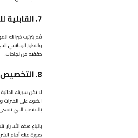
7. القابلية للتتبع (التراكبيلتي)
قُم بترتيب خبراتك ال
والتطور الوظيفي ال
حققته من نجاحات.
8. التخصيص حسب الوظيفة
لا تكن سيرتك الذاتي
الضوء على الخبرات وا
بالمنصب الذي تسعى 
باتباع هذه الأسرار، 
صورة عنك أمام الشرك