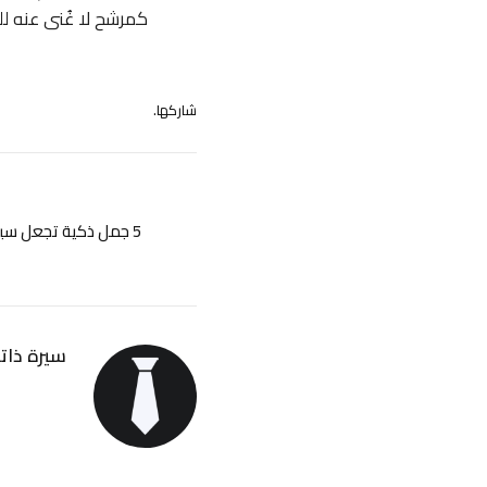
كمرشح لا غُنى عنه لل
شاركها.
5 جمل ذكية تجعل سيرتك الذاتية تُقبل فوراً دون تردد!
سيرة ذاتي