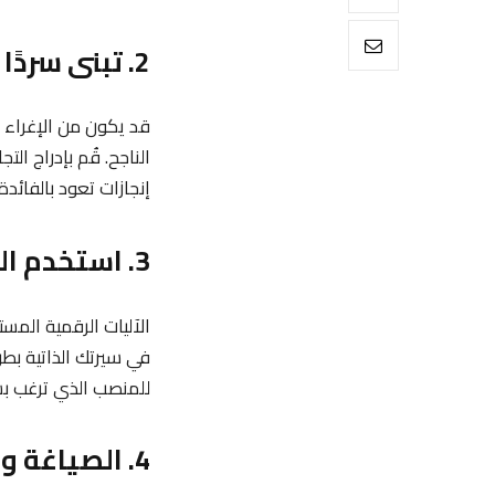
2. تبنى سردًا مختصرًا وقويًا
قد يكون من الإغراء س
الناجح. قُم بإدراج 
إنجازات تعود بالفائ
3. استخدم الكلمات المفتاحية الصحيحة
الآليات الرقمية المس
في سيرتك الذاتية ب
للمنصب الذي ترغب بش
4. الصياغة والقواعد اللغوية