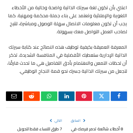
اعتني بأن تكون لغة سيرتك الذاتية واضحة وخالية من الأخطاء
اللغوية والإملائية وتعتمد على بناء جملة محكمة ومهنية. كما
يجب أن تكون معلومات الاتصال سهلة الوصول ومباشرة، لتتيح
لصاحب العمل التواصل معك بسهولة.
المعرفة العميقة بكيفية توظيف هذه النصائح عند كتابة سيرتك
الذاتية الإدارية ستعطيك الأفضلية في المنافسة الشديدة. تذكر
أن لحظات التمعن والاهتمام بأدق التفاصيل هي ما تحدث فارقًا،
لتجعل من سيرتك الذاتية جسرك نحو قمة النجاح الوظيفي.
فيسبوك
تويتر
بينتيريست
لينكدإن
واتساب
رديت
البريد
الإلكتر
السابق
التالي
8 أخطاء شائعة تدمر فرصك في
7 طرق للنساء فقط لتحويل