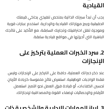
القيادية
يجب أن تبدأ سيرتك الذاتية بملخص تنفيذي يحاكي قيمتك
الحقيقية ويبرز مهاراتك القيادية والإدارية. استخدم عبارات قوية
وموجزة تنقل احترافيتك وتجاربك السابقة، مع التأكيد على نتائجك
الباهرة التي أحرزتها في مواقع قيادية سابقة.
2. سرد الخبرات العملية بتركيز على
الإنجازات
عند ذكر خبراتك العملية، حافظ على التركيز على الإنجازات وليس
فقط الواجبات الوظيفية. استعرض نتائج ملموسة كزيادة الأرباح،
تحسين الكفاءات، أو قيادة فرق العمل نحو التميز. استعمل
الأرقام والإحصائيات لإضفاء القوة والمصداقية لإنجازاتك.
3. إبراز المهارات الإدارية والشخصية ذات