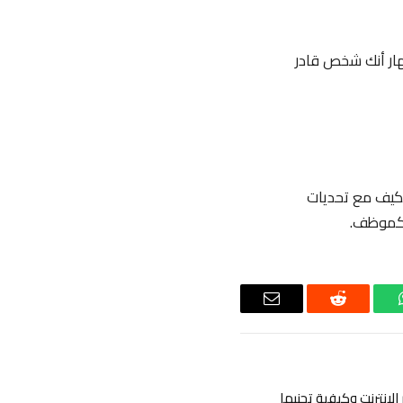
هار أنك شخص قادر
تكيف مع تحديات
ك كموظف.
اتساب
رديت
البريد
الإلكتروني