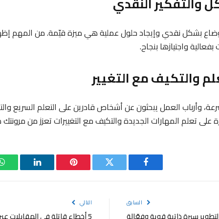
أوضاع بشكل نقدي وإيجاد حلول عملية هي ميزة قيّمة. من المهم إظ
فعالية واجتيازها بنجاح.
عة، وأرباب العمل يبحثون عن أشخاص قادرين على التعلم السريع وال
ة على تعلم المهارات الجديدة والتكيف مع التغييرات تعزز من مرونت
فيسبوك
تويتر
بينتيريست
لينكدإن
و
السابق
التالي
5 أخطاء قاتلة في المقابلات عبر الإنترنت وكيفية تجنبها