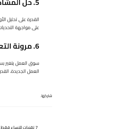
5. حل المشاكل والتفكير النقدي
القدرة على تحليل ال
على مواجهة التحديات ب
6. مرونة التعلم والتكيف مع التغيير
سوق العمل يتغير بسر
العمل الجديدة. القدر
شاركها.
7 تقنيات للنساء فقط لتطوير سيرة ذاتية قوية وفعّالة