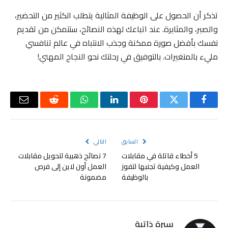
تذكر أن الحصول على الوظيفة المثالية يتطلب الكثير من التحضير،
والصبر، والمثابرة. عند اتباعك لهذه النصائح، ستتمكن من تقديم
نفسك بأفضل صورة ممكنة وجذب الانتباه في عالم تنافسي
مليء بالمتغيرات. بالتوفيق في رحلتك نحو النجاح المهني!
فيسبوك
تويتر
بينتيريست
لينكدإن
واتساب
رديت
البريد
الإلكتر
السابق
التالي
5 أخطاء قاتلة في مقابلات
7 نصائح ذهبية لتحويل مقابلات
العمل وكيفية تجنبها لتفوز
العمل أون لاين إلى فرص
بالوظيفة
مضمونة
سيرة ذاتية