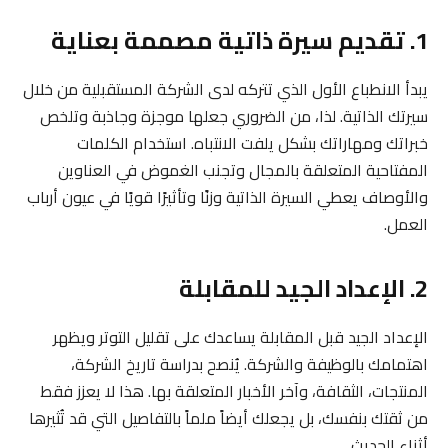
1. تقديم سيرة ذاتية مصممة بعناية
يبدأ الانطباع الأول الذي تتركه لدى الشركة المستقبلية من خلال
سيرتك الذاتية. لذا، من الضروري جعلها موجزة وجاذبة وتلخص
خبراتك ومهاراتك بشكل يلفت الانتباه. استخدام الكلمات
المفتاحية المتعلقة بالمجال وتجنب الغموض في العناوين
والأوصاف يعطي السيرة الذاتية وزنًا وتأثيرًا قويًا في عيون أرباب
العمل.
2. الإعداد الجيد للمقابلة
الإعداد الجيد قبل المقابلة يساعدك على تقليل التوتر ويظهر
اهتمامك بالوظيفة والشركة. يُنصح بدراسة تاريخ الشركة،
المنتجات، الثقافة، وآخر الأخبار المتعلقة بها. هذا لا يعزز فقط
من ثقتك بنفسك، بل يجعلك أيضاً ملماً بالتفاصيل التي قد تُثيرها
أثناء الحديث.