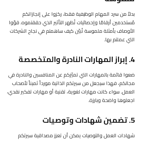
بدلاً من سرد المهام الوظيفية فقط، ركزوا على إنجازاتكم
مُستخدمين أرقامًا وإحصائيات تُظهر التأثير الذي حققتموه. قوّوا
الأوصاف بأمثلة ملموسة تُبيّن كيف ساهمتم في نجاح الشركات
التي عملتم بها.
4. إبراز المهارات النادرة والمتخصصة
ضعوا قائمة بالمهارات التي تميّزكم عن المنافسين والنادرة في
مجالكم، فهذا سيجعل من سيرتكم الذاتية مورداً ثميناً لأصحاب
العمل. سواء كانت مهارات لغوية، تقنية أو مهارات تفكير نقدي،
اجعلوها واضحة وبارزة.
5. تضمين شهادات وتوصيات
شهادات العمل والتوصيات يمكن أن تعزز مصداقية سيرتكم