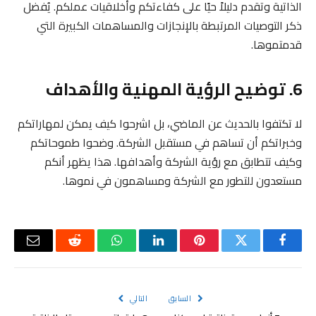
الذاتية وتقدم دليلاً حيًا على كفاءتكم وأخلاقيات عملكم. يُفضل
ذكر التوصيات المرتبطة بالإنجازات والمساهمات الكبيرة التي
قدمتموها.
6. توضيح الرؤية المهنية والأهداف
لا تكتفوا بالحديث عن الماضي، بل اشرحوا كيف يمكن لمهاراتكم
وخبراتكم أن تساهم في مستقبل الشركة. وضحوا طموحاتكم
وكيف تتطابق مع رؤية الشركة وأهدافها. هذا يظهر أنكم
مستعدون للتطور مع الشركة ومساهمون في نموها.
فيسبوك
تويتر
بينتيريست
لينكدإن
واتساب
رديت
البريد
الإلكتر
السابق
التالي