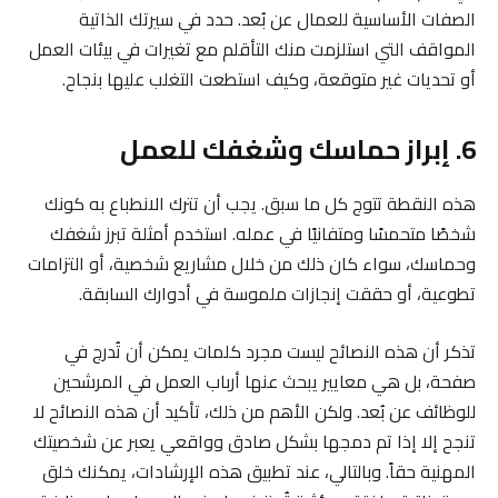
الصفات الأساسية للعمال عن بُعد. حدد في سيرتك الذاتية
المواقف التي استلزمت منك التأقلم مع تغيرات في بيئات العمل
أو تحديات غير متوقعة، وكيف استطعت التغلب عليها بنجاح.
6. إبراز حماسك وشغفك للعمل
هذه النقطة تتوج كل ما سبق. يجب أن تترك الانطباع به كونك
شخصًا متحمسًا ومتفانيًا في عمله. استخدم أمثلة تبرز شغفك
وحماسك، سواء كان ذلك من خلال مشاريع شخصية، أو التزامات
تطوعية، أو حققت إنجازات ملموسة في أدوارك السابقة.
تذكر أن هذه النصائح ليست مجرد كلمات يمكن أن تُدرج في
صفحة، بل هي معايير يبحث عنها أرباب العمل في المرشحين
للوظائف عن بُعد. ولكن الأهم من ذلك، تأكيد أن هذه النصائح لا
تنجح إلا إذا تم دمجها بشكل صادق وواقعي يعبر عن شخصيتك
المهنية حقاً. وبالتالي، عند تطبيق هذه الإرشادات، يمكنك خلق