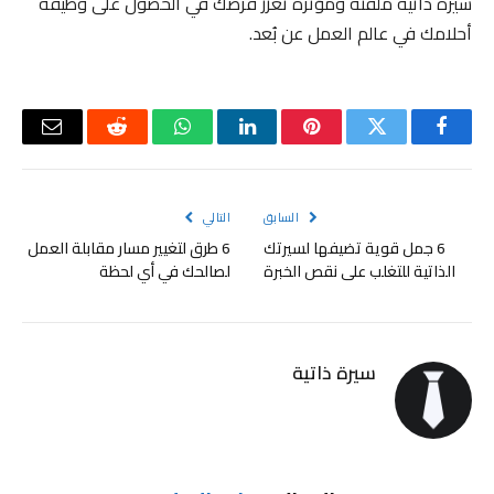
سيرة ذاتية ملفتة ومؤثرة تُعزز فرصك في الحصول على وظيفة
أحلامك في عالم العمل عن بُعد.
فيسبوك
تويتر
بينتيريست
لينكدإن
واتساب
رديت
البريد
الإلكتر
السابق
التالي
6 جمل قوية تضيفها لسيرتك
6 طرق لتغيير مسار مقابلة العمل
الذاتية للتغلب على نقص الخبرة
لصالحك في أي لحظة
سيرة ذاتية