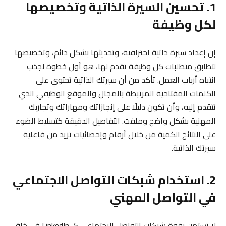
1. تحسين السيرة الذاتية وتخصيصها
لكل وظيفة
إن إعداد سيرة ذاتية احترافية، وتحديثها بشكل دائم، وتخصيصها
لتطابق متطلبات كل وظيفة تقدم لها، هو أول خطوة لجذب
انتباه أرباب العمل. تأكد من أن سيرتك الذاتية تحتوي على
الكلمات المفتاحية المرتبطة بالمجال والموقع الوظيفي الذي
تتقدم إليه، وأن تكون دليلًا على إنجازاتك ومهاراتك وتجاربك
المهنية بشكل واضح وملفت. التفاصيل الدقيقة كتسليط الضوء
على النتائج الكمية من خلال أرقام وإحصائيات تزيد من فاعلية
سيرتك الذاتية.
2. استخدام شبكات التواصل الاجتماعي
في التواصل المهني
لا تستهن بقوة شبكات التواصل الاجتماعي كـ LinkedIn في خلق