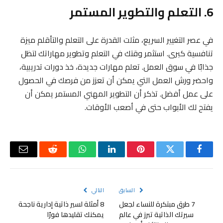
6. التعلم والتطوير المستمر
في عصر التغيير السريع، مثلت القدرة على التعلم والتأقلم ميزة
تنافسية كبرى. استثمر وقتك في التعلم وتطوير مهاراتك لتظل
جذابًا في سوق العمل. تعلم مهارات جديدة، خذ دورات تدريبية،
واحضر ورش العمل التي يمكن أن تعزز من فرصك في الحصول
على عمل أفضل. تذكر أن التطوير المهني المستمر يمكن أن
يفتح لك الأبواب حتى في أصعب الأوقات.
فيسبوك
تويتر
بينتيريست
لينكدإن
واتساب
رديت
البريد
الإلكتر
السابق
التالي
7 طرق مبتكرة للنساء لجعل
8 أمثلة لسير ذاتية إدارية ناجحة
سيرتك الذاتية تبرز في عالم
يمكنك تقليدها فورًا