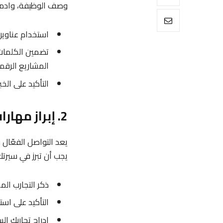
وصف الوظيفة، وادمج
استخدام عناوين 
تضمين الكلمات ا
المشاريع الرقمي
التأكيد على ال
2. إبراز مهارات العمل عن بُعد
يعد التواصل الفعّال و
يجب أن تبرز في سيرت
ذكر التجارب الم
التأكيد على استخدام
إدراج تجاربك ال