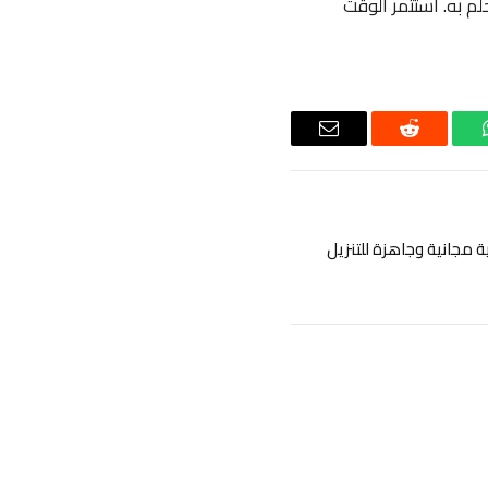
لم به. استثمر الوقت
اتساب
رديت
البريد
الإلكتروني