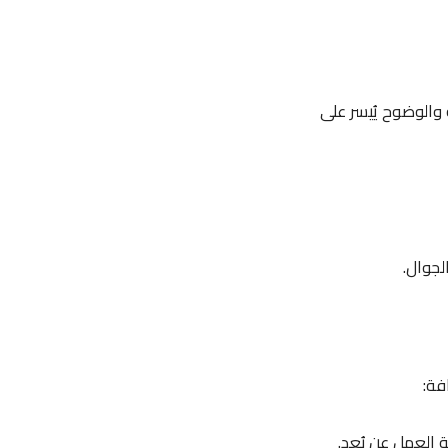
 والوضوح يُيسر على
لجوال.
فة:
ة العمل عن بُعد.