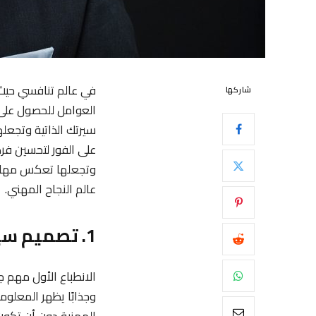
في عالم تنافسي حيث ي
شاركها
العوامل للحصول على
سيرتك الذاتية وتجعل
على الفور لتحسين فرص
وتجعلها تعكس مهارات
عالم النجاح المهني.
1. تصميم سيرة ذاتية جذابة واحترافية
الانطباع الأول مهم جد
وجذابًا يظهر المعلو
المهنية دون أن تكون