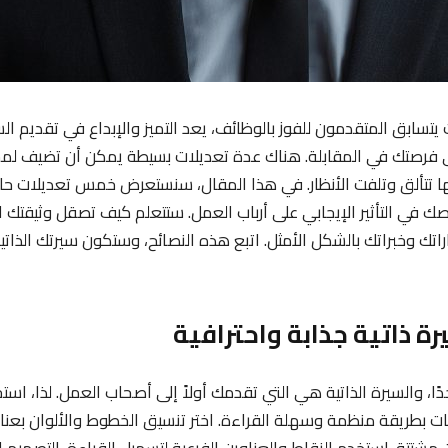
تسابق المتقدمون للفوز بالوظائف، يعد التميز والإبداع في تقديم الس
 فرصتك في المقابلة. هناك عدة تعديلات بسيطة يمكن أن تضيف لمس
ها تتألق وتلفت الأنظار. في هذا المقال، سنستعرض خمس تعديلات ح
ك في التأثير الإيجابي على أرباب العمل. ستتعلم كيف تصقل وثيقتك ا
ك وخبراتك بالشكل الأمثل. اتبع هذه النصائح، وستكون سيرتك الذاتي
ًا، والسيرة الذاتية هي التي تقدمك أولاً إلى أصحاب العمل. لذا، استخ
مات بطريقة منظمة وسهلة القراءة. اختر تنسيق الخطوط والألوان بع
 مشتتة. استخدم النقاط والعناوين الفرعية لتسهيل القراءة. التصميم