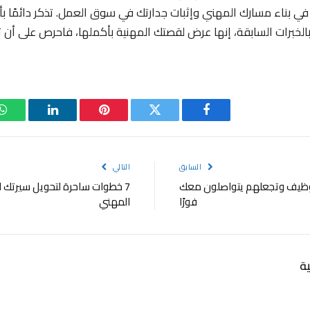
ي بناء مسارك المهني وإثبات جدارتك في سوق العمل. تذكر دائمًا بأ
بالخبرات السابقة، إنها عرض لقصتك المهنية بأكملها، فاحرص على أن
فيسبوك
تويتر
بينتيريست
لينكدإن
و
السابق
التالي
لتوظيف وتجعلهم يتواصلون معك
7 خطوات ساحرة لتحويل سيرتك الذ
فورًا
المهني
ة