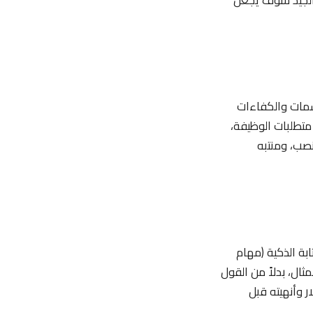
سمات والكفاءات
متطلبات الوظيفة،
نصب، ومنتبه
بة الذكية (مهام
ال، بدلاً من القول
لفريق”، يُفضل القول “أدرت مشروع بميزانية تفوق الـ 100,000 دولار وأنهيته قبل