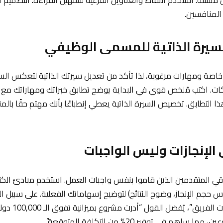
 المنافسين.
اصة ومهارات مرغوبة، لذا تأكد من تعديل سيرتك الذاتية لتعكس ال
كات. اكتب مُلخص قوي في البداية يوضح تطابق خبراتك ومهاراتك مع 
 التطابق. تخصيص السيرة الذاتية يعطي إنطباعًا بأنك مهتم حقًا بالم
اقي المتقدمين الذين قاموا بنفس واجبات العمل. استخدم مبادئ الكتا
جم الإنجاز، وضوح النتائج) لتوضيح إسهاماتك الفعلية. على سبيل المث
“قمت بإدارة مشروعات ا
هم في توفير 20% من التكلفة المتوقعة”.