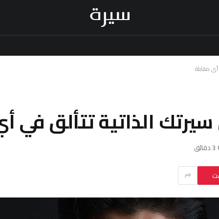
3 دقائق
ست